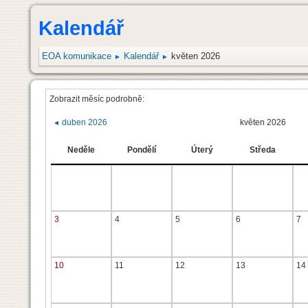
Kalendář
EOA komunikace
Kalendář
květen 2026
►
►
Zobrazit měsíc podrobně:
duben 2026
květen 2026
◄
Neděle
Pondělí
Úterý
Středa
3
4
5
6
7
10
11
12
13
14