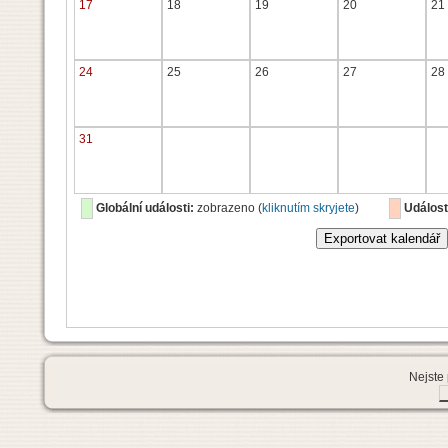
17
18
19
20
21
24
25
26
27
28
31
Globální události:
zobrazeno (
kliknutím skryjete
)
Událost
Nejste 